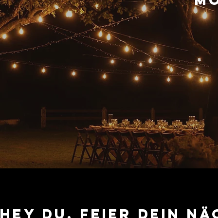
M
Hey du, feier dein nä